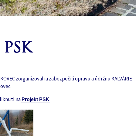
 PSK
OVEC zorganizovali a zabezpečili opravu a údržnu KALVÁRIE
ovec.
kliknutí na
.
Projekt PSK
vek po ruke
Ideálna dopravná dostupnosť v celom tatranskom
Štyri
regióne