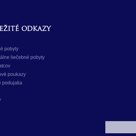
ežité odkazy
é pobyty
uálne liečebné pobyty
atcov
ové poukazy
 podujatia
y