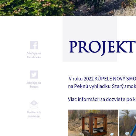
PROJEKT
Zdieľajte na
Facebooku
V roku 2022 KÚPELE NOVÝ SMOK
Zdieľajte na
na Peknú vyhliadku Starý smok
Twitteri
Viac informácii sa dozviete po 
Fitness centrum s kardio zariadeniami
Množstvo zážitkov kedykoľ
Pošlite link
známemu