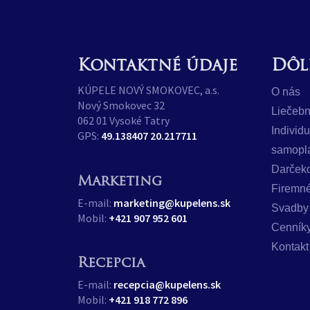
Kontaktné údaje
Dôl
KÚPELE NOVÝ SMOKOVEC, a.s.
O nás
Nový Smokovec 32
Liečebn
062 01 Vysoké Tatry
Individ
GPS:
49.138407 20.217711
samopl
Darček
Marketing
Firemné
E-mail:
marketing@kupelens.sk
Svadby
Mobil:
+421 907 952 601
Cenník
Kontakt
Recepcia
E-mail:
recepcia@kupelens.sk
Mobil:
+421 918 772 896