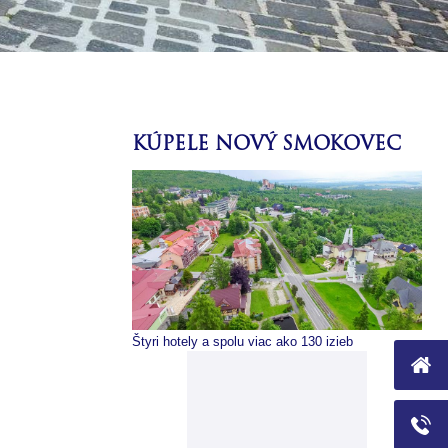
KÚPELE NOVÝ SMOKOVEC
 hotely a spolu viac ako 130 izieb
Moderné vybavenie a liečebné p