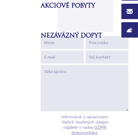
AKCIOVÉ POBYTY
NEZÁVÄZNÝ DOPYT
Informácie o spracovaní
Vašich osobných údajov
nájdete v našej
GDPR
dokumentácii
.