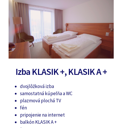
Izba KLASIK +, KLASIK A +
dvojlôžková izba
samostatná kúpeľňa a WC
plazmová plochá TV
fén
pripojenie na internet
balkón KLASIK A +