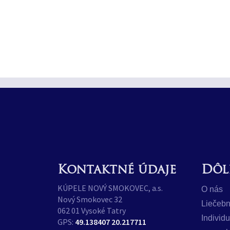
Kontaktné údaje
Dôl
KÚPELE NOVÝ SMOKOVEC, a.s.
O nás
Nový Smokovec 32
Liečebn
062 01 Vysoké Tatry
Individ
GPS:
49.138407 20.217711