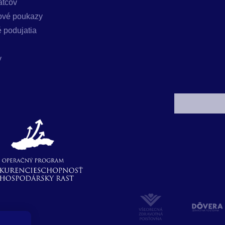
atcov
ové poukazy
 podujatia
y