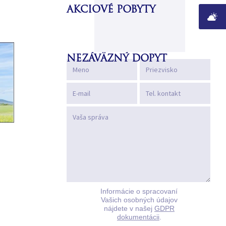
AKCIOVÉ POBYTY
NEZÁVÄZNÝ DOPYT
Informácie o spracovaní
Vašich osobných údajov
nájdete v našej
GDPR
dokumentácii
.