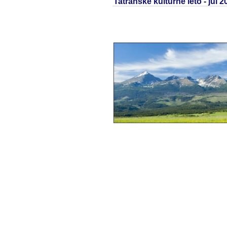
Tatranské kultúrne leto - júl 