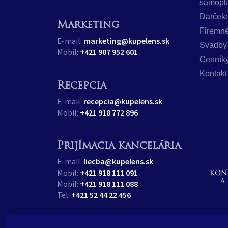
samopl
Darček
Marketing
Firemné
E-mail:
marketing@kupelens.sk
Svadby
Mobil:
+421 907 952 601
Cenník
Kontakt
Recepcia
E-mail:
recepcia@kupelens.sk
Mobil:
+421 918 772 896
Prijímacia kancelária
E-mail:
liecba@kupelens.sk
Mobil:
+421 918 111 091
Mobil:
+421 918 111 088
Tel:
+421 52 44 22 456