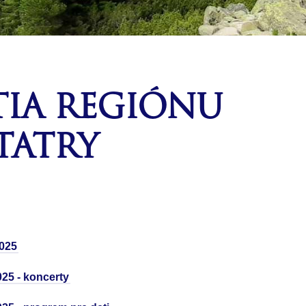
TIA REGIÓNU
TATRY
v kedykoľvek po ruke
Ideálna dopravná dostupnosť v celom tatra
2025
regióne
025 - koncerty