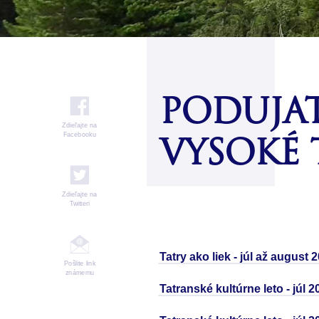
PODUJA
Zdieľajte na
Facebooku
VYSOKÉ 
Zdieľajte na
Twitteri
Fitness centrum s kardio zariadeniami
Množstvo zážitko
Tatry ako liek - júl až august 
Pošlite link
známemu
Tatranské kultúrne leto - júl 2