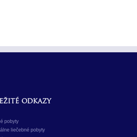
ežité odkazy
é pobyty
uálne liečebné pobyty