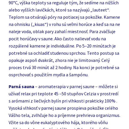
90°C, výška teploty sa reguluje tým, že sedíme na nižších
alebo vyšších lavičkách, ktoré sa nazývajú „lauteet“.
Teplom sa otvárajú póry na potiacej sa pokožke. Kamene
na ohnisku („kiuas“) v rohu sú veľmi horúce a keď sa na ne
naleje voda, oblak pary zahalí miestnosť. Para zväčšuje
pocit horúčavy v saune. Ako často nalievať vodu na
rozpálené kamene je individuálne. Po 5–20 minútach je
potrebné sa ochladiť studenou sprchou. Tento postup sa
opakuje aspoň dvakrát, zhora nie je limitovaný. Celý
proces trvá 30 minút až 2 hodiny. Na konci je potrebné sa
osprchovať s použitím mydla a šampónu.
Parná sauna
– aromaterapia v parnej saune – môžete si
užívať relax pri teplote 45 –50 stupňov Celzia v prostredí
s arómami z liečivých bylín pri vlhkosti prakticky 100% .
Vysoká vlhkosť v parnej saune prospieva pokožke celého
Vášho tela, zvlhčuje ho a príjemne prehrieva organizmus.
Vžite sa do vône eukalyptového hája, ktorého vôňu