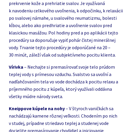
prekrvenie kože a prehriatie svalov. Je využívaná
k navodeniu celkového uvoľnenia, k odpočinku, k relaxácii
po svalovej námahe, u svalového reumatizmu, bolesti
kĺbov, alebo ako predhriatie a uvoľnenie svalov pred
klasickou masážou. Pol hodiny pred a po aplikácii tejto
procedúry sa doporučuje vypiť pohár čistej minerálnej
vody. Trvanie tejto procedúry je odporúčané na 20 –
30 minút, záleží však od subjektívneho pocitu klienta.
Vírivka
– Nechajte si premasírovať svoje telo prúdom
teplej vody s prímesou vzduchu. Svalstvo sa uvoľní a
nadľahčovaním tela vo vode dochádza k pocitu relaxu a
príjemného pocitu z kúpeľa, ktorý využívali oddávna
všetky múdre národy sveta.
Kneippove kúpele na nohy
– V štyroch vaničkách sa
nachádzajú kamene rôznej veľkosti. Chodením po nich
v studej, prípadne striedavo teplej a studenej vode
docielite premasírovanie chodidiel a iniciovanie