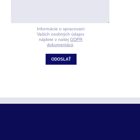
Informácie o spracovaní
Vašich osobných údajov
nájdete v našej
GDPR
dokumentácii
.
ODOSLAŤ