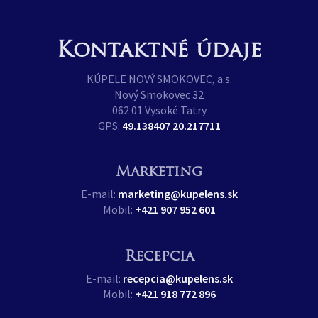
Kontaktné údaje
KÚPELE NOVÝ SMOKOVEC, a.s.
Nový Smokovec 32
062 01 Vysoké Tatry
GPS:
49.138407 20.217711
Marketing
E-mail:
marketing@kupelens.sk
Mobil:
+421 907 952 601
Recepcia
E-mail:
recepcia@kupelens.sk
Mobil:
+421 918 772 896