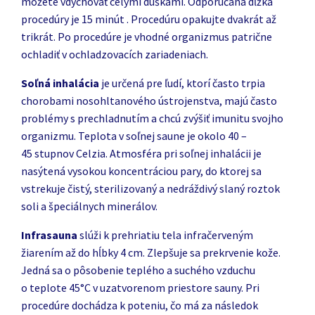
môžete vdychovať celými dúškami. Odporúčaná dĺžka
procedúry je 15 minút . Procedúru opakujte dvakrát až
trikrát. Po procedúre je vhodné organizmus patrične
ochladiť v ochladzovacích zariadeniach.
Soľná inhalácia
je určená pre ľudí, ktorí často trpia
chorobami nosohltanového ústrojenstva, majú často
problémy s prechladnutím a chcú zvýšiť imunitu svojho
organizmu. Teplota v soľnej saune je okolo 40 –
45 stupnov Celzia. Atmosféra pri soľnej inhalácii je
nasýtená vysokou koncentráciou pary, do ktorej sa
vstrekuje čistý, sterilizovaný a nedráždivý slaný roztok
soli a špeciálnych minerálov.
Infrasauna
slúži k prehriatiu tela infračerveným
žiarením až do hĺbky 4 cm. Zlepšuje sa prekrvenie kože.
Jedná sa o pôsobenie teplého a suchého vzduchu
o teplote 45°C v uzatvorenom priestore sauny. Pri
procedúre dochádza k poteniu, čo má za následok