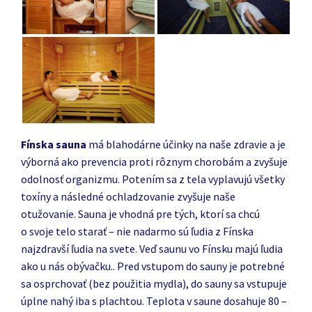
Fínska sauna
má blahodárne účinky na naše zdravie a je
výborná ako prevencia proti rôznym chorobám a zvyšuje
odolnosť organizmu. Potením sa z tela vyplavujú všetky
toxíny a následné ochladzovanie zvyšuje naše
otužovanie. Sauna je vhodná pre tých, ktorí sa chcú
o svoje telo starať – nie nadarmo sú ľudia z Fínska
najzdravší ľudia na svete. Veď saunu vo Fínsku majú ľudia
ako u nás obývačku.. Pred vstupom do sauny je potrebné
sa osprchovať (bez použitia mydla), do sauny sa vstupuje
úplne nahý iba s plachtou. Teplota v saune dosahuje 80 –