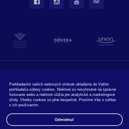
VOP
GDPR
Dokumenty
Časté otázky
Súbory cookies
Duálne vzdelávanie
Prehliadaním našich webových stránok ukladáme do Vášho
prehliadača súbory cookies. Niektoré sú nevyhnutné na správne
EÚ Projekt
Projekt PSK
funovanie webu a niektoré slúžia pre analytické a marketingové
účely. Všetky cookies sú plne bezpečné. Prosíme Vás o súhlas
s ich používaním.
Odhlásenie z newslettra
Odmietnuť