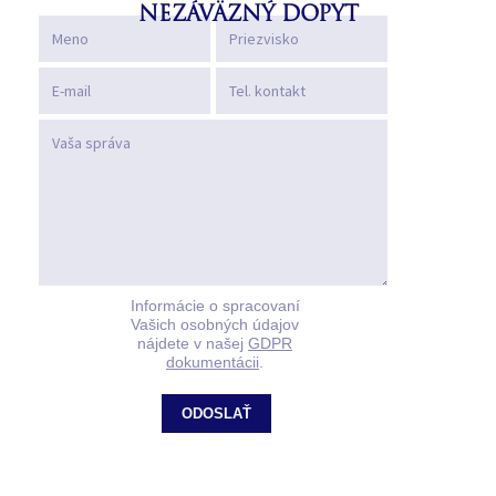
NEZÁVÄZNÝ DOPYT
Informácie o spracovaní
Vašich osobných údajov
nájdete v našej
GDPR
dokumentácii
.
ODOSLAŤ